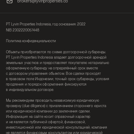
brokers@lyvinproperties.co
PT Lyvin Properties Indonesia, год основания: 2022
NIB 2302220057448
Политика конфиденциальности
Объекты приобретаются по схеме долгосрочной субаренды.
PT Lyvin Properties Indonesia владеет долгосрочной арендой
земельных участков и предоставляет покупателю нотариально
оформленную субаренду на определённый срок вместе
с договором управления объектом. Все сделки проходят
в правовом поле Индонезии; точный срок субаренды, условия
продления и порядок оформления фиксируются
в индивидуальном договоре.
Мы рекомендуем проводить независимую юридическую
проверку (due diligence) с привлечением стороннего юриста
или юридической компании до заключения сделки.
Информация на сайте носит справочный характер
и не является публичной офертой, финансовой,
инвестиционной или юридической консультацией; компания
не является финансовым консультантом или юридической